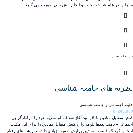
بنابراین در علم شناخت علت و انجام پیش بینی صورت می گیرد...
فروخته شده
نظریه های جامعه شناسی
علوم اجتماعی و جامعه شناسی
280,000
﷼
كنش متقابل نمادين با كار ميد آغاز شد اما او نظريه خود را «رفتارگرايي
اجتماعي» ناميد. بعدها بلومر واژه كنش متقابل نمادين را براي اين مكتب
انتخاب كرد كه قسمت نمادين برايش اهميت زيادي داشت. ريشه هاي رفتار