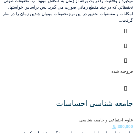
مي­گيرد و واقعيت را در يك برهه از زمان به كنكاش مي­نهد. ب- تحقيقات طولي :
تحقيقاتي كه در چند مقطع زماني صورت مي گيرد. پس براساس خواست­ها،
امكانات و مقتضيات تحقيق در اين نوع تحقيقات مي­توان چندين زمان را در نظر
گرفت...
فروخته شده
جامعه شناسی احساسات
علوم اجتماعی و جامعه شناسی
300,000
﷼
جامعه شناسي احساسات روشي براي پاسخگويي فيزيولوژيكي نسبت به