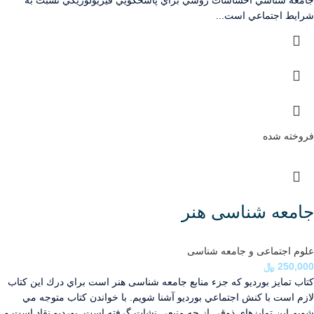
شرايط اجتماعي است...
فروخته شده
جامعه شناسی هنر
علوم اجتماعی و جامعه شناسی
250,000
﷼
كتاب تمايز بورديو كه جزء منابع جامعه شناسی هنر است براي درك اين كتاب
لازم است با كنش اجتماعي بورديو آشنا شويم. با خواندن كتاب متوجه مي
شويم اين تمايزهاي ذوقي از چه منبعي نشات گرفته است. بورديو نقاد است و