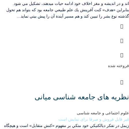
اند و در انديشه و مغز اخلاف خود ادامه حيات مي­دهند، تشكيل مي شود.
بنابراين «هدف» كنت آفرينش يك علم طبيعي جامعه بود كه بتواند هم تحول
گذشته نوع بشر را تبيين كند و هم مسير آيندة آن را پيش ­بيني نمايد...
فروخته شده
نظریه های جامعه شناسی میانی
علوم اجتماعی و جامعه شناسی
غیر قابل فروش و صرفا برای نمایش است
زيمل در تفكر ديالكتيكي خود متكي بر مفهوم «كنش متقابل» است و هيچگاه