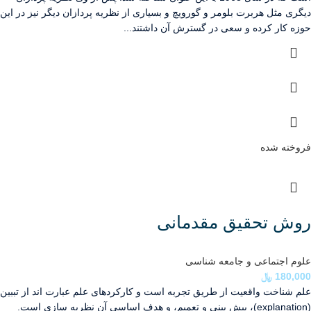
دیگری مثل هربرت بلومر و گورویچ و بسیاری از نظریه پردازان دیگر نیز در این
حوزه کار کرده و سعی در گسترش آن داشتند...
فروخته شده
روش تحقیق مقدمانی
علوم اجتماعی و جامعه شناسی
180,000
﷼
علم شناخت واقعيت از ‏طریق تجربه است و کارکردهای علم عبارت اند ‏از تببین
(explanation‏)، پیش بینی و تعميم، و هدف اساسی آ‏ن نظریه سازی است.