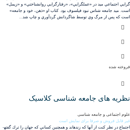
گرايي اجتماعي ميد در «عملگرايي»، «رفتارگرايي روانشناختي» و «زيمل»
است. ميد جامعه شناس نبود فيلسوف بود. كتاب او «ذهن، خود و جامعه»
است كه پس از مرگ وي توسط شاگردانش گردآوري و چاپ شد...
فروخته شده
نظریه های جامعه شناسی کلاسیک
علوم اجتماعی و جامعه شناسی
غیر قابل فروش و صرفا برای نمایش است
اجتماع در نظر كنت از آن­ها كه زنده­اند و همچنين كساني كه جهان را ترك گفته­