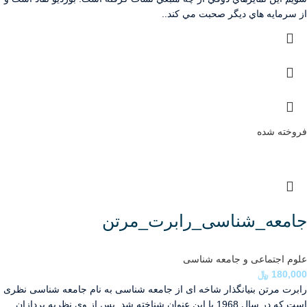
از سرمايه هاي ديگر صحبت مي كند..
فروخته شده
جامعه_شناسی_رابرت_مرتن
علوم اجتماعی و جامعه شناسی
180,000
﷼
رابرت مرتن بنیانگذار شاخه ای از جامعه شناسی به نام جامعه شناسی نظری
است که در سال 1968 با این عنوان شناخته شد. پس از وی نظریه پردازان