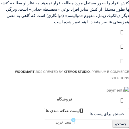
كنش افراد را بطور مستقل مورد مطالعه قرار نمي­دهد. به نظر او مطالعه كنش­
ها بطور مستقل از كنش ساير افراد نوعي «سفسطه جدايي» است. ويژگي
ديگر ديالكتيك زيمل، مفهوم «دواليسم» (دوانگاري) است كه گاهي به معني
همزيستي عناصر متضاد با هم تعبير شده است...
WOODMART
2022 CREATED BY
XTEMOS STUDIO
. PREMIUM E-COMMERCE
SOLUTIONS.
فروشگاه
لیست علاقه مندی ها
0
سبد خرید
جستجو