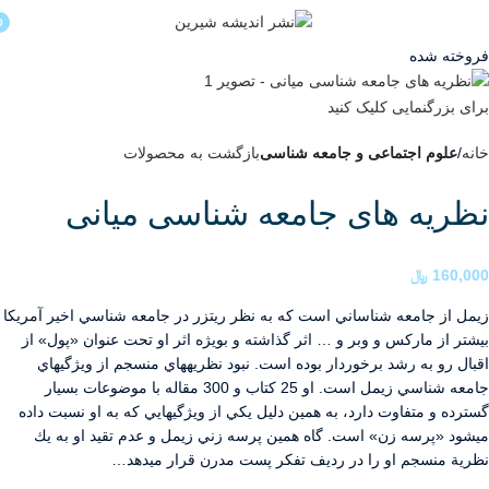
منو
0
فروخته شده
برای بزرگنمایی کلیک کنید
خانه
علوم اجتماعی و جامعه شناسی
بازگشت به محصولات
نظریه های جامعه شناسی میانی
160,000
﷼
زيمل از جامعه شناساني است كه به نظر ريتزر در جامعه شناسي اخير آمريكا
بيشتر از ماركس و وبر و … اثر گذاشته و بويژه اثر او تحت عنوان «پول» از
اقبال رو به رشد برخوردار بوده است. نبود نظريه­هاي منسجم از ويژگي­هاي
جامعه شناسي زيمل است. او 25 كتاب و 300 مقاله با موضوعات بسيار
گسترده و متفاوت دارد، به همين دليل يكي از ويژگي­هايي كه به او نسبت داده
مي­شود «پرسه زن» است. گاه همين پرسه زني زيمل و عدم تقيد او به يك
نظرية منسجم او را در رديف تفكر پست مدرن قرار مي­دهد…