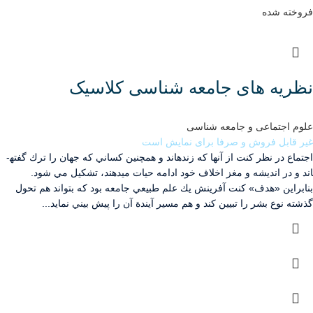
فروخته شده
نظریه های جامعه شناسی کلاسیک
علوم اجتماعی و جامعه شناسی
غیر قابل فروش و صرفا برای نمایش است
اجتماع در نظر كنت از آن­ها كه زنده­اند و همچنين كساني كه جهان را ترك گفته­
اند و در انديشه و مغز اخلاف خود ادامه حيات مي­دهند، تشكيل مي شود.
بنابراين «هدف» كنت آفرينش يك علم طبيعي جامعه بود كه بتواند هم تحول
گذشته نوع بشر را تبيين كند و هم مسير آيندة آن را پيش ­بيني نمايد...