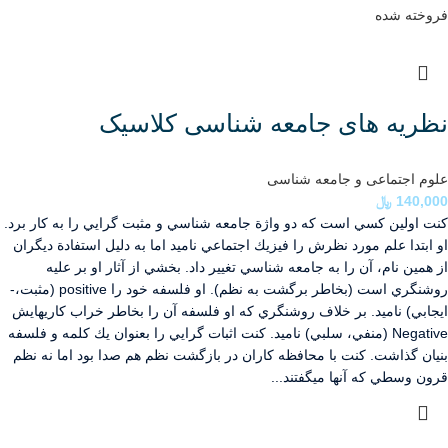
فروخته شده
نظریه های جامعه شناسی کلاسیک
علوم اجتماعی و جامعه شناسی
140,000
﷼
كنت اولين كسي است كه دو واژة جامعه شناسي و مثبت گرايي را به كار برد.
او ابتدا علم مورد نظرش را فيزيك اجتماعي ناميد اما به دليل استفادة ديگران
از همين نام، آن را به جامعه شناسي تغيير داد. بخشي از آثار او بر عليه
روشنگري است (بخاطر برگشت به نظم). او فلسفه خود را positive (مثبت،­
ايجابي) ناميد. بر خلاف روشنگري كه او فلسفه آن را بخاطر خراب كاري­هايش
Negative (منفي، سلبي) ناميد. كنت اثبات گرايي را بعنوان يك كلمه و فلسفه
بنيان گذاشت. كنت با محافظه كاران در بازگشت نظم هم صدا بود اما نه نظم
قرون وسطي كه آنها مي­گفتند...