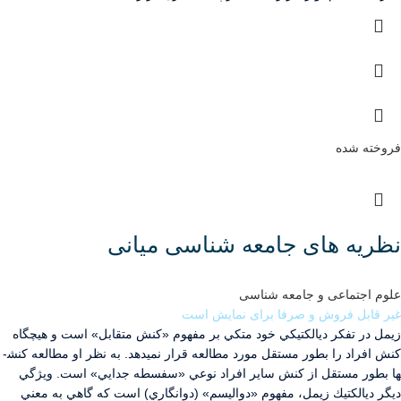
فروخته شده
نظریه های جامعه شناسی میانی
علوم اجتماعی و جامعه شناسی
غیر قابل فروش و صرفا برای نمایش است
زيمل در تفكر ديالكتيكي خود متكي بر مفهوم «كنش متقابل» است و هيچگاه
كنش افراد را بطور مستقل مورد مطالعه قرار نمي­دهد. به نظر او مطالعه كنش­
ها بطور مستقل از كنش ساير افراد نوعي «سفسطه جدايي» است. ويژگي
ديگر ديالكتيك زيمل، مفهوم «دواليسم» (دوانگاري) است كه گاهي به معني