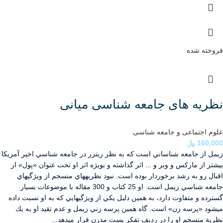
فروخته شده
نظریه های جامعه شناسی میانی
علوم اجتماعی و جامعه شناسی
160,000
﷼
زيمل از جامعه شناساني است كه به نظر ريتزر در جامعه شناسي اخير آمريكا
بيشتر از ماركس و وبر و ... اثر گذاشته و بويژه اثر او تحت عنوان «پول» از
اقبال رو به رشد برخوردار بوده است. نبود نظريه­هاي منسجم از ويژگي­هاي
جامعه شناسي زيمل است. او 25 كتاب و 300 مقاله با موضوعات بسيار
گسترده و متفاوت دارد، به همين دليل يكي از ويژگي­هايي كه به او نسبت داده
مي­شود «پرسه زن» است. گاه همين پرسه زني زيمل و عدم تقيد او به يك
نظرية منسجم او را در رديف تفكر پست مدرن قرار مي­دهد...