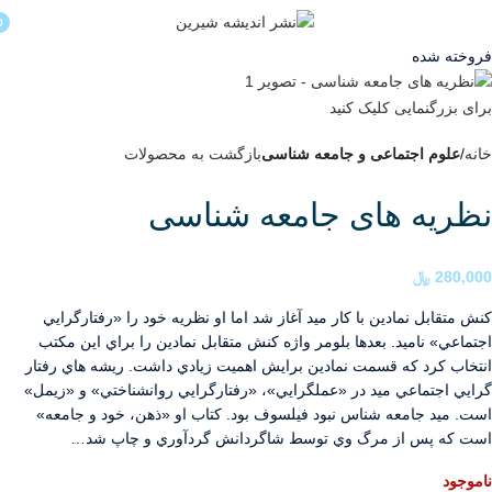
منو
0
فروخته شده
برای بزرگنمایی کلیک کنید
خانه
علوم اجتماعی و جامعه شناسی
بازگشت به محصولات
نظریه های جامعه شناسی
280,000
﷼
كنش متقابل نمادين با كار ميد آغاز شد اما او نظريه خود را «رفتارگرايي
اجتماعي» ناميد. بعدها بلومر واژه كنش متقابل نمادين را براي اين مكتب
انتخاب كرد كه قسمت نمادين برايش اهميت زيادي داشت. ريشه هاي رفتار
گرايي اجتماعي ميد در «عملگرايي»، «رفتارگرايي روانشناختي» و «زيمل»
است. ميد جامعه شناس نبود فيلسوف بود. كتاب او «ذهن، خود و جامعه»
است كه پس از مرگ وي توسط شاگردانش گردآوري و چاپ شد…
ناموجود