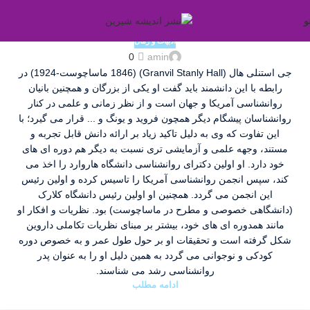
و
ادبیات و رمان
0
amin
جی استنلی هال (Granvil Stanly Hall) (1846 ماساچوست-1924) در
رابطه با این دانشمند باید گفت او یکی از بزرگان و همچنین بانیان
روانشناسی آمریکا و جهان است و از نظر زمانی و علمی در کنار
روانشناسان پیشگام دیگر همچون فروید و یونگ و ... قرار می گیرد؛ با
این تفاوت که وی به دلیل تاکید زیاد بر ارائه دانش قابل تجربه و
مستند، وجهه علمی و آزمایشی تری نسبت به دیگر هم دوره ای های
خود دارد. او اولین دکترای روانشناسی دانشگاه هاروارد را اخذ می
کند، سپس انجمن روانشناسی آمریکا را تاسیس کرده و اولین رئیس
این انجمن می گردد. همچنین او اولین رئیس دانشگاه کلارک
(دانشگاهی خصوصی و مطرح در ماساچوست) بود. نظریات و افکار او
مانند همدوره ای های خود، بیشتر بر مبنای نظریات تکاملی داروین
شکل گرفته است و تحقیقات او بر حول طول عمر و به خصوص دوره
کودکی و نوجوانی می گردد به همین دلیل او را به عنوان پدر
روانشناسی رشد می شناسند.
ادامه مطلب