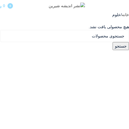
منو
0
﷼
0
مورد
خانه
علوم
هیچ محصولی یافت نشد.
جستجو